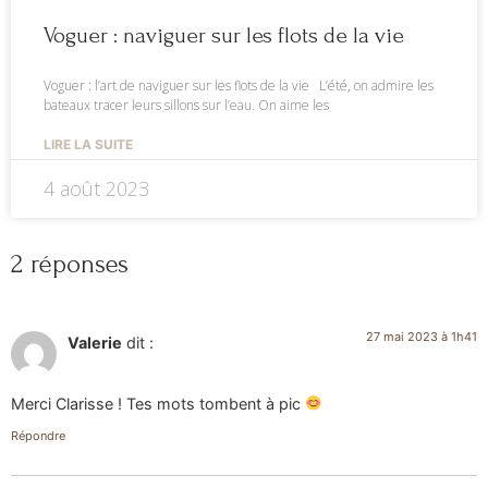
Voguer : naviguer sur les flots de la vie
Voguer : l’art de naviguer sur les flots de la vie L’été, on admire les
bateaux tracer leurs sillons sur l’eau. On aime les
LIRE LA SUITE
4 août 2023
2 réponses
27 mai 2023 à 1h41
Valerie
dit :
Merci Clarisse ! Tes mots tombent à pic
Répondre